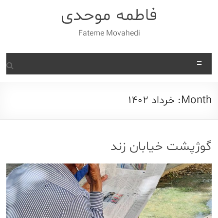
Ski
فاطمه موحدی
t
conten
Fateme Movahedi
Menu
Month:
خرداد 1402
گوژپشت خیابان زند