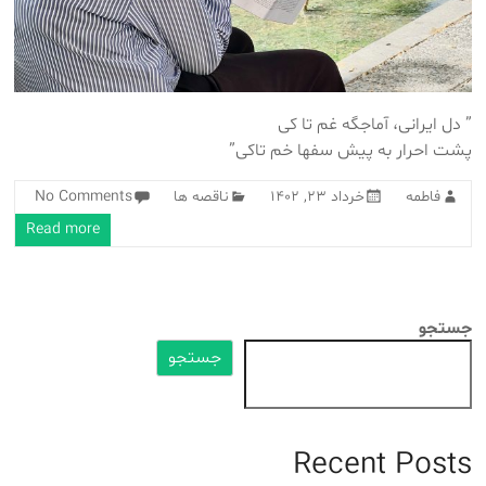
” دل ایرانی‌، آماجگه غم تا کی
پشت احرار به پیش سفها خم تاکی”
فاطمه
خرداد 23, 1402
ناقصه ها
No Comments
Read more
جستجو
جستجو
Recent Posts